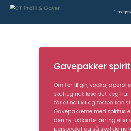
Firmagav
Gavepakker spiri
Om I er til gin, vodka, aperol 
skal jeg nok løse det. Jeg h
får et helt kit og festen kan st
Gavepakkerne med spiritus e
den ny-udlærte lærling eller
personalet og så skal de natu