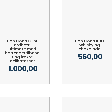
Bon Coca Glint
Bon Coca KBH
Jordbær –
Whisky og
Ultimate med
chokolade
bartendertilbehø
560,00
r og lækre
delikatesser
1.000,00