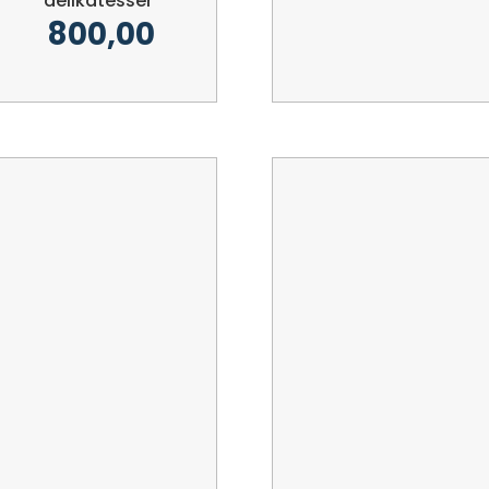
delikatesser
800,00