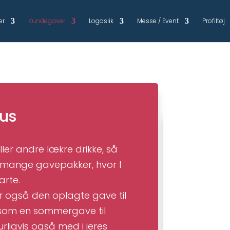
er
Kundegaver
Logoslik
Messe / Event
Profiltøj
tus
eller andre lækre drikke, så
ar mange gavepakker, hvor I
arte.
r også den oplagte gave til
 som en sommergave til
rligvis også med i jeres