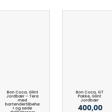
Bon Coca, Glint
Bon Coca, GT
Jordbær – Tera
Pakke, Glint
med
Jordbær
bartendertilbehø
400,00
r og søde