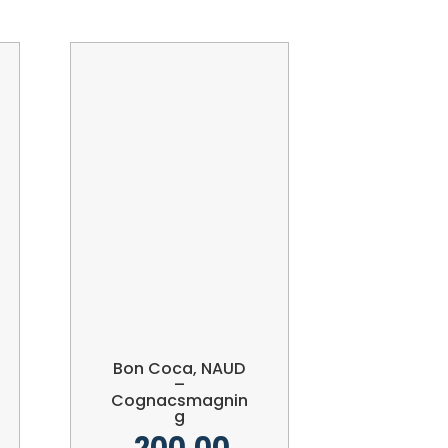
Bon Coca, NAUD
–
Cognacsmagnin
g
200,00