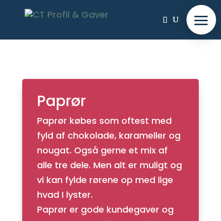
Paprør
Paprør købes som oftest med
fyld af chokolade, karameller og
nougat. Også gerne et mix af
alle tre dele. Men alt er muligt og
vi kan fylde rørene op med lige
hvad I lyster.
Paprør er gode kundegaver og