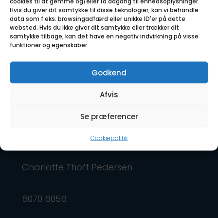
cookies til at gemme og/eller få adgang til enhedsoplysninger.
Hvis du giver dit samtykke til disse teknologier, kan vi behandle
data som f.eks. browsingadfærd eller unikke ID'er på dette
websted. Hvis du ikke giver dit samtykke eller trækker dit
samtykke tilbage, kan det have en negativ indvirkning på visse
funktioner og egenskaber.
Godkend
Afvis
Se præferencer
CT Profil & Gaver
Cookiepolitik
Charlotte Thoft Pedersen
6070 6056