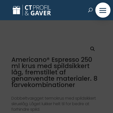
Americano® Espresso 250
ml krus med spildsikkert
låg, fremstillet af
genanvendte materialer. 8
farvekombinationer
Dobbeltvægget termokrus med spildsikkert
skruelåg. Låget lukker helt til for bedre at
forhindre spild.