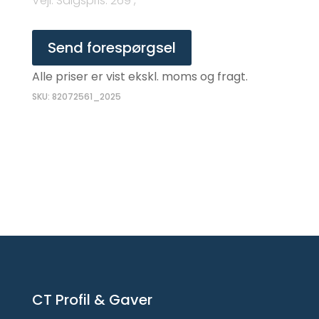
Vejl. Salgspris
:
269 ,-
Send forespørgsel
Alle priser er vist ekskl. moms og fragt.
SKU: 82072561_2025
CT Profil & Gaver