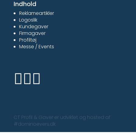
Indhold
Reklameartikler
Logoslik
Kundegaver
Firmagaver
Profiltøj
Messe / Events



CT Profil & Gaver er udviklet og hosted af
#dominoevers.dk