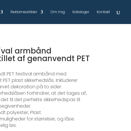
Reklameartikler
Om mig
Kataloger
Kontakt
stival armbånd
illet af genanvendt PET
t PET festival armbånd med
PET plast sikkerhedslås. Inkluderer
vet dekoration på to sider.
erhedslåsen forhindrer, at det tages af,
 det til det perfekte sikkerhedspas til
 begivenheder.
 polyester, Plast.
muligheder for størrelser, og låse.
lig løs.