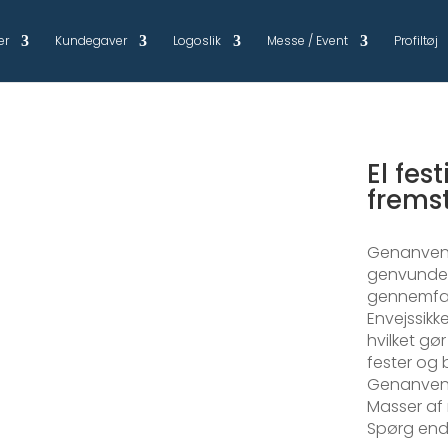
er
Kundegaver
Logoslik
Messe / Event
Profiltøj
El fe
fremst
Genanvend
genvundet 
gennemfar
Envejssikk
hvilket gør
fester og
Genanvendt
Masser af 
Spørg ende