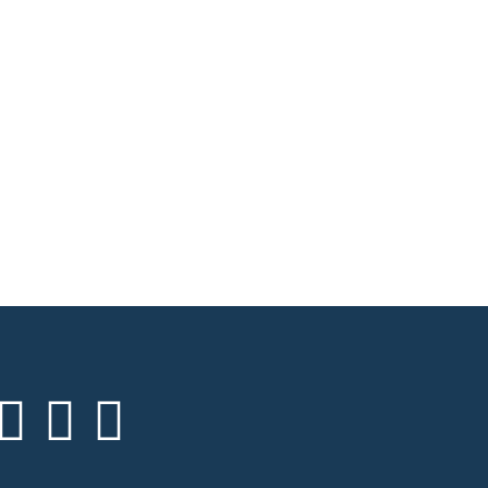


