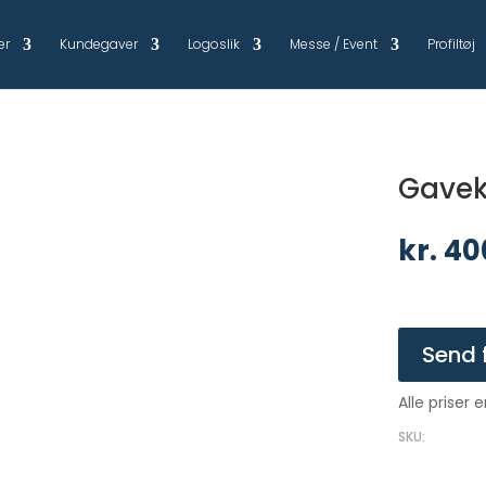
er
Kundegaver
Logoslik
Messe / Event
Profiltøj
Gaveko
kr.
40
Send 
Alle priser 
SKU: