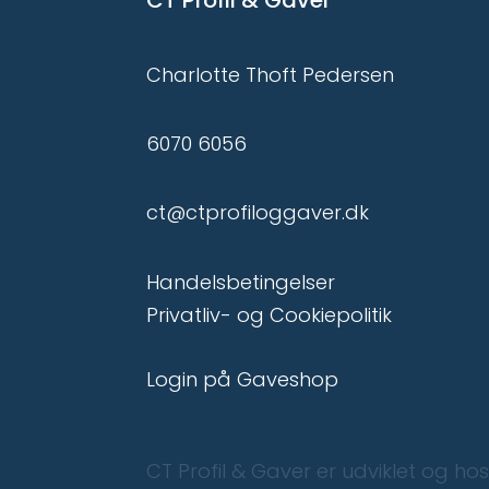
CT Profil & Gaver
Charlotte Thoft Pedersen
6070 6056
ct@ctprofiloggaver.dk
Handelsbetingelser
Privatliv- og Cookiepolitik
Login på Gaveshop
CT Profil & Gaver er udviklet og h