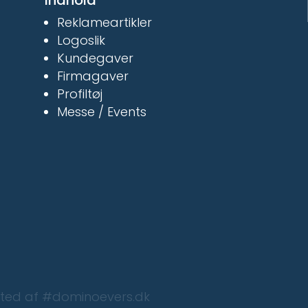
Indhold
Reklameartikler
Logoslik
Kundegaver
Firmagaver
Profiltøj
Messe / Events
osted af #dominoevers.dk