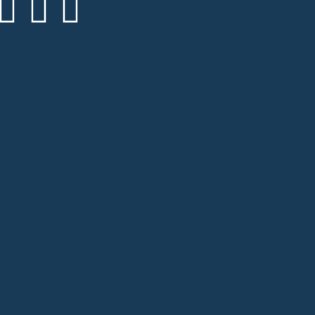


