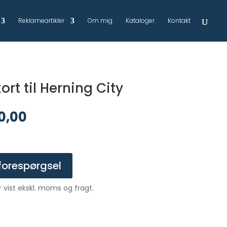
Reklameartikler
Om mig
Kataloger
Kontakt
rt til Herning City
0,00
forespørgsel
er vist ekskl. moms og fragt.