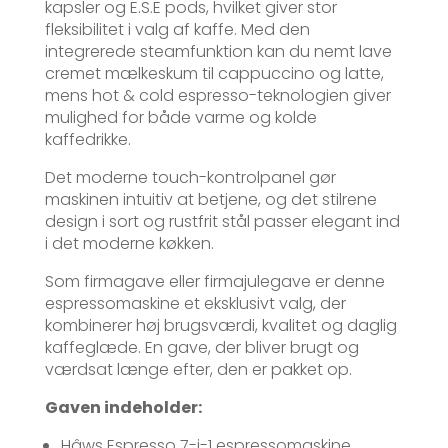
kapsler og E.S.E pods, hvilket giver stor
fleksibilitet i valg af kaffe. Med den
integrerede steamfunktion kan du nemt lave
cremet mælkeskum til cappuccino og latte,
mens hot & cold espresso-teknologien giver
mulighed for både varme og kolde
kaffedrikke.
Det moderne touch-kontrolpanel gør
maskinen intuitiv at betjene, og det stilrene
design i sort og rustfrit stål passer elegant ind
i det moderne køkken.
Som firmagave eller firmajulegave er denne
espressomaskine et eksklusivt valg, der
kombinerer høj brugsværdi, kvalitet og daglig
kaffeglæde. En gave, der bliver brugt og
værdsat længe efter, den er pakket op.
Gaven indeholder:
Hâws Espresso 7-i-1 espressomaskine