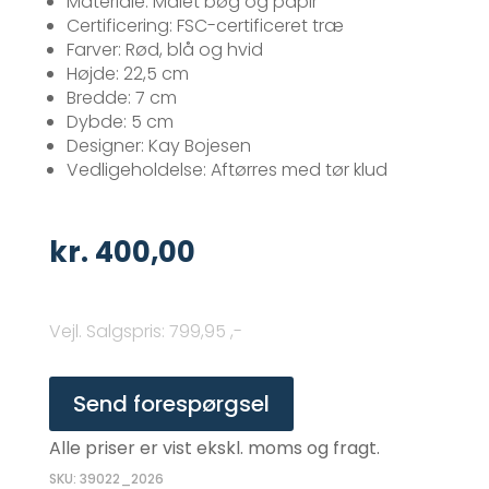
Materiale: Malet bøg og papir
Certificering: FSC-certificeret træ
Farver: Rød, blå og hvid
Højde: 22,5 cm
Bredde: 7 cm
Dybde: 5 cm
Designer: Kay Bojesen
Vedligeholdelse: Aftørres med tør klud
kr.
400,00
Vejl. Salgspris
:
799,95 ,-
Send forespørgsel
Alle priser er vist ekskl. moms og fragt.
SKU: 39022_2026