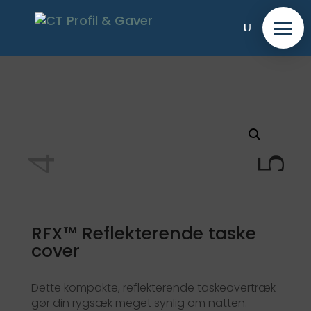
RFX™ Reflekterende taske
cover
Dette kompakte, reflekterende taskeovertræk
gør din rygsæk meget synlig om natten.