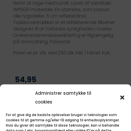
Nemt at tage med rundt. Lavet af vandtæt
WP600-materiale. En størrelse, som passer
alle rygsække. 5 cm refleksbånd.
Taskeovertrækket er et reflekterende tilbehør
designet til at forbedre synligheden i mørke.
Overensstemmelseserklæring er tilgængelig
på anmodning. Polyester.
Prisen er pr. stk. ved 250 stk. inkl. 1 farvet tryk.
54,95
Send forespørgsel
Administrer samtykke til
cookies
For at give dig de bedste oplevelser bruger vi teknologier som
Varenummer (SKU):
PF_1PR04506
cookies til at gemme og/eller få adgang til enhedsoplysninger.
Alle priser er vist ekskl. moms og fragt.
Hvis du giver dit samtykke til disse teknologier, kan vi behandle
data som f.eks. browsingadfærd eller unikke ID'er på dette