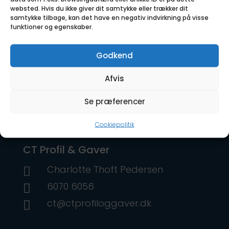
SKU: PF_1PR04506
websted. Hvis du ikke giver dit samtykke eller trækker dit
samtykke tilbage, kan det have en negativ indvirkning på visse
funktioner og egenskaber.
Godkend
Afvis
Se præferencer
Cookiepolitik
CT Profil & Gaver
Charlotte Thoft Pedersen

6070 6056

ct@ctprofiloggaver.dk
