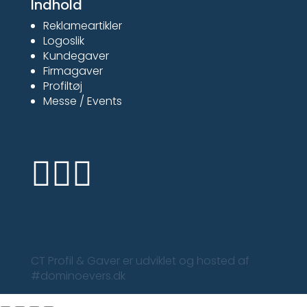
Indhold
Reklameartikler
Logoslik
Kundegaver
Firmagaver
Profiltøj
Messe / Events



CT Profil & Gaver er udviklet og hosted af
#dominoevers.dk