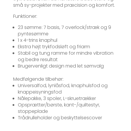
små sy-projekter med præcision og komfort.
Funktioner:
23 sømme: 7 basis, 7 overlock/stræk og 9
pyntesømme
1 x 4-trins knaphul
Ekstra højt trykfodsløft og friarm
Stabil og tung ramme for mindre vibration
og bedre resultat
Brugervenligt design med let sømvalg
Medfølgende tilbehør:
Universalfod, lynlåsfod, knaphulsfod og
knappeisyningsfod
Nålepakke, 3 spoler, L-skruetrækker
Opsprætter/børste, kant-/quiltestyr,
stoppeplade
Trådrulleholder og beskyttelsescover