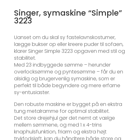
Singer, symaskine “Simple”
3223
Uanset om du skal sy fastelavnskostumer,
lægge bukser op eller kreere puder til sofaen,
klarer Singer Simple 3223 opgaven med stil og
stabilitet.
Med 23 indbyggede sømme – herunder
overlocksømme og pyntesømme – får du en
alsidig og brugervenlig symaskine, som er
perfekt til både begyndere og mere erfarne
sy-entusiaster.
Den robuste maskine er bygget på en ekstra
tung metalramme for optimal stabilitet.
Det store drejehjul gør det nemt at vælge
mellem sømmene, og med 1 x 4-trins
knaphulsfunktion, friarm og ekstra højt
trykfodsløft, kan du håndtere både store og