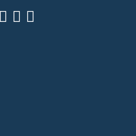


