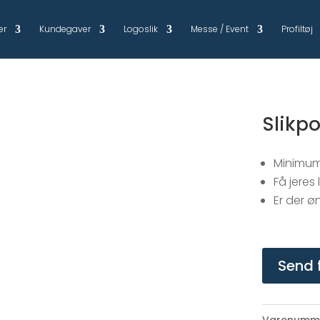
er
Kundegaver
Logoslik
Messe / Event
Profiltøj
Slikpo
Minimum 
Få jeres
Er der ø
Send 