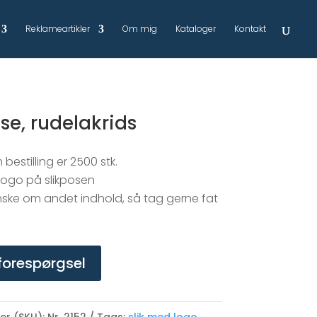
Reklameartikler
Om mig
Kataloger
Kontakt
se, rudelakrids
bestilling er 2500 stk.
 logo på slikposen
nske om andet indhold, så tag gerne fat
forespørgsel