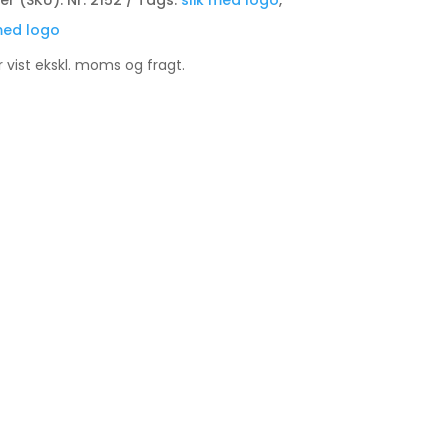
r (SKU):
Nr. 2152
Tags:
slik med logo
,
med logo
er vist ekskl. moms og fragt.