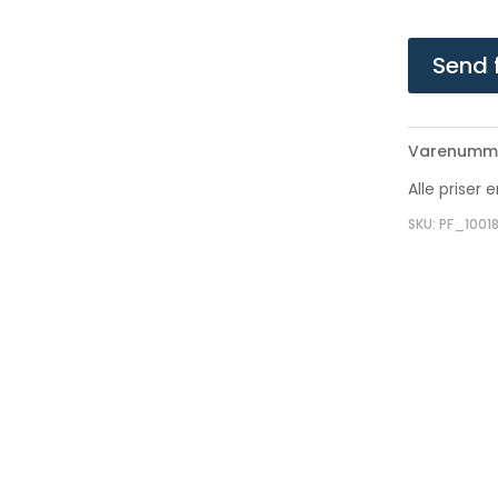
Send 
Varenumme
Alle priser 
SKU: PF_1001