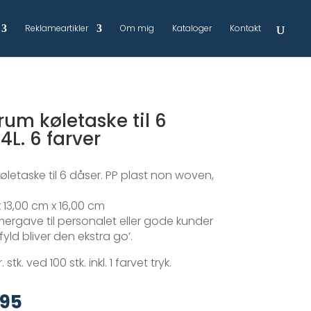
Reklameartikler
Om mig
Kataloger
Kontakt
um køletaske til 6
4L. 6 farver
letaske til 6 dåser. PP plast non woven,
 13,00 cm x 16,00 cm
rgave til personalet eller gode kunder
yld bliver den ekstra go’.
. stk. ved 100 stk. inkl. 1 farvet tryk.
,95