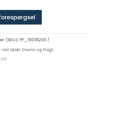
forespørgsel
r (SKU):
PF_10018203
er vist ekskl. moms og fragt.
8203