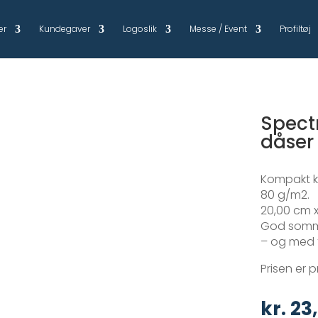
er
Kundegaver
Logoslik
Messe / Event
Profiltøj
Spectr
dåser 
Kompakt kø
80 g/m2.
20,00 cm x
God somme
– og med f
Prisen er pr
kr.
23