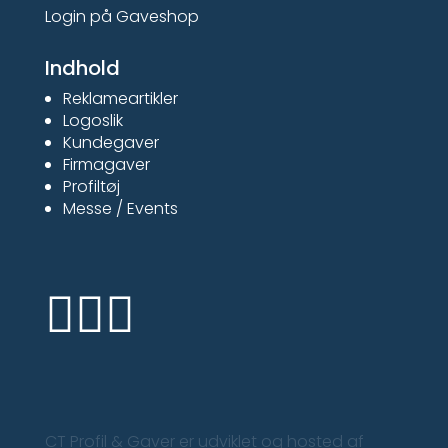
Login på Gaveshop
Indhold
Reklameartikler
Logoslik
Kundegaver
Firmagaver
Profiltøj
Messe / Events



CT Profil & Gaver er udviklet og hosted af