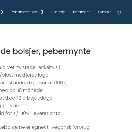
Reklameartikler
Om mig
Kataloger
Kontakt
ede bolsjer, pebermynte
 bliver “tvistede” enkeltvis i
/plast med jeres logo
om standard i poser à 1.000 g.
hed ca. 18 måneder
stid ca. 12 arbejdsdage
g. pr. variant
d for +/- 10% i leveret antal
bolsjerne er egnet til vegansk forbrug